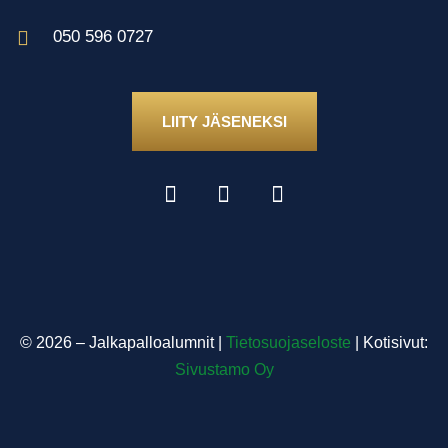
050 596 0727
LIITY JÄSENEKSI
©
2026
– Jalkapalloalumnit |
Tietosuojaseloste
| Kotisivut:
Sivustamo Oy