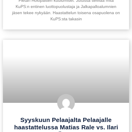
Pietari Holopaisen kuulumiset. Jutussa selviää mitä
KuPS:n entinen luottopuolustaja ja Jalkapalloalumnien
jäsen tekee nykyään. Haastattelun toisena osapuolena on
KuPS:sta takasin
Syyskuun Pelaajalta Pelaajalle
haastattelussa Matias Rale vs. Ilari