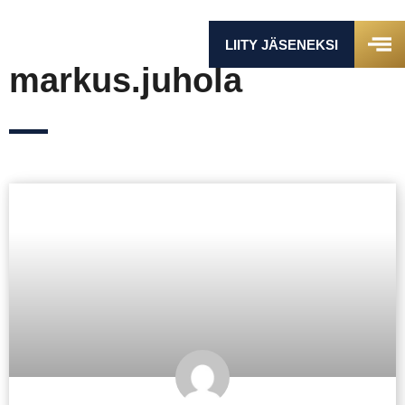
LIITY JÄSENEKSI
markus.juhola