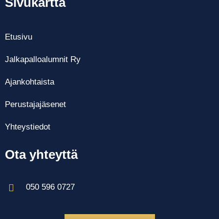
Sivukartta
Etusivu
Jalkapalloalumnit Ry
Ajankohtaista
Perustajajäsenet
Yhteystiedot
Ota yhteyttä
050 596 0727