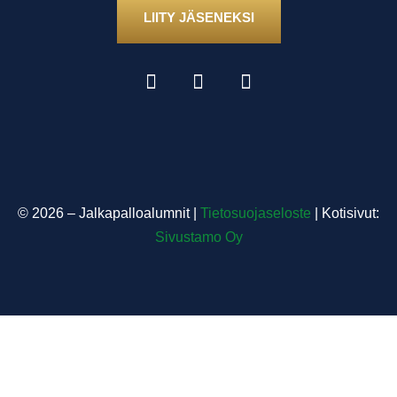
LIITY JÄSENEKSI
©
2026
– Jalkapalloalumnit |
Tietosuojaseloste
| Kotisivut:
Sivustamo Oy