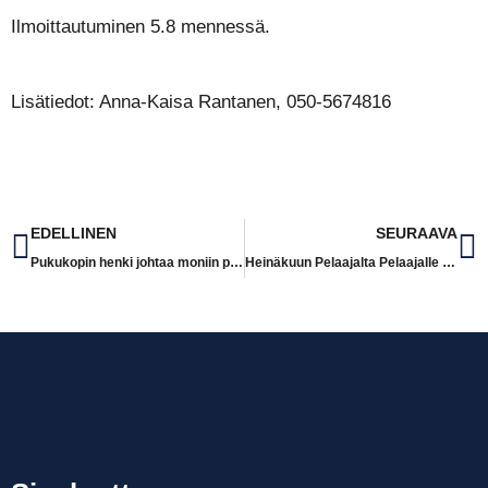
Ilmoittautuminen 5.8 mennessä.
Lisätiedot: Anna-Kaisa Rantanen, 050-5674816
EDELLINEN
SEURAAVA
Pukukopin henki johtaa moniin positiivisiin asioihin elämässä
Heinäkuun Pelaajalta Pelaajalle haastattelussa Anna Koivunen vs. Minna Kauppinen (os.Meriluoto)