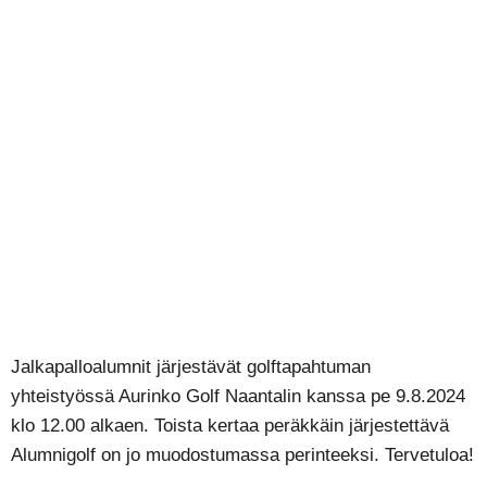
Jalkapalloalumnit
Aurinko Golf Naantali
9.8.2024
Jalkapalloalumnit järjestävät golftapahtuman
yhteistyössä Aurinko Golf Naantalin kanssa pe 9.8.2024
klo 12.00 alkaen. Toista kertaa peräkkäin järjestettävä
Alumnigolf on jo muodostumassa perinteeksi. Tervetuloa!