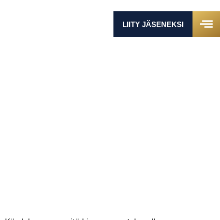
LIITY JÄSENEKSI
Heinäkuun Pelaajalta
Pelaajalle
haastattelussa Anna
Koivunen vs. Minna
Kauppinen
(os.Meriluoto)