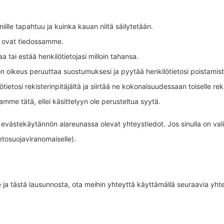
 niille tapahtuu ja kuinka kauan niitä säilytetään.
ka ovat tiedossamme.
a tai estää henkilötietojasi milloin tahansa.
 on oikeus peruuttaa suostumuksesi ja pyytää henkilötietosi poistamist
ötietosi rekisterinpitäjältä ja siirtää ne kokonaisuudessaan toiselle reki
amme tätä, ellei käsittelyyn ole perusteltua syytä.
evästekäytännön alareunassa olevat yhteystiedot. Jos sinulla on valitu
etosuojaviranomaiselle).
a tästä lausunnosta, ota meihin yhteyttä käyttämällä seuraavia yhte