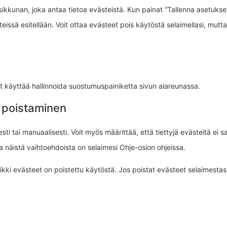
ikkunan, joka antaa tietoa evästeistä. Kun painat “Tallenna asetuks
nteissä esitellään. Voit ottaa evästeet pois käytöstä selaimellasi, mu
 käyttää hallinnoida suostumuspainiketta sivun alareunassa.
 poistaminen
ti tai manuaalisesti. Voit myös määrittää, että tiettyjä evästeitä ei 
oja näistä vaihtoehdoista on selaimesi Ohje-osion ohjeissa.
ki evästeet on poistettu käytöstä. Jos poistat evästeet selaimestasi,