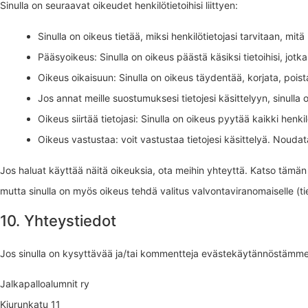
Sinulla on seuraavat oikeudet henkilötietoihisi liittyen:
Sinulla on oikeus tietää, miksi henkilötietojasi tarvitaan, mitä
Pääsyoikeus: Sinulla on oikeus päästä käsiksi tietoihisi, jot
Oikeus oikaisuun: Sinulla on oikeus täydentää, korjata, poista
Jos annat meille suostumuksesi tietojesi käsittelyyn, sinulla
Oikeus siirtää tietojasi: Sinulla on oikeus pyytää kaikki henkil
Oikeus vastustaa: voit vastustaa tietojesi käsittelyä. Noudat
Jos haluat käyttää näitä oikeuksia, ota meihin yhteyttä. Katso tämän 
mutta sinulla on myös oikeus tehdä valitus valvontaviranomaiselle (ti
10. Yhteystiedot
Jos sinulla on kysyttävää ja/tai kommentteja evästekäytännöstämme j
Jalkapalloalumnit ry
Kiurunkatu 11