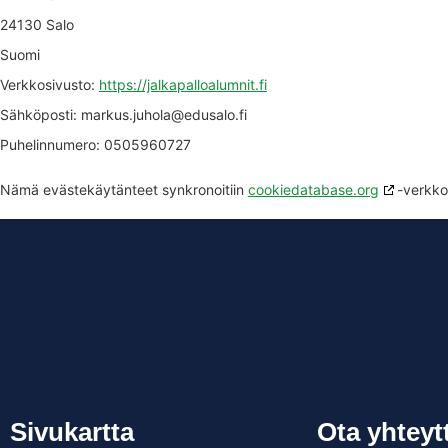
24130 Salo
Suomi
Verkkosivusto:
https://jalkapalloalumnit.fi
Sähköposti:
markus.juhola@
edusalo.fi
Puhelinnumero: 0505960727
Nämä evästekäytänteet synkronoitiin
cookiedatabase.org
-verkko
Sivukartta
Ota yhteyt