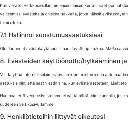
Kun vierailet verkkosivuillamme ensimmäisen kerran, näet ponnahdus
valitsemiasi evästeitä ja ohjelmalisäkkeitä, jotka näissä evästekäytä
toimi oikein.
7.1 Hallinnoi suostumusasetuksiasi
Olet ladannut evästekäytännön ilman JavaScript-tukea. AMP:ssa voit
8. Evästeiden käyttöönotto/hylkääminen ja
Voit käyttää Internet-selaimesi evästeiden poistamiseen automaattises
asetuksia niin, että saat viestin aina, kun eväste asetetaan. Lisätiet
Huomaa, että verkkosivustomme ei välttämättä toimi kunnolla, jos kaik
uudelleen verkkosivuillamme.
9. Henkilötietoihin liittyvät oikeutesi