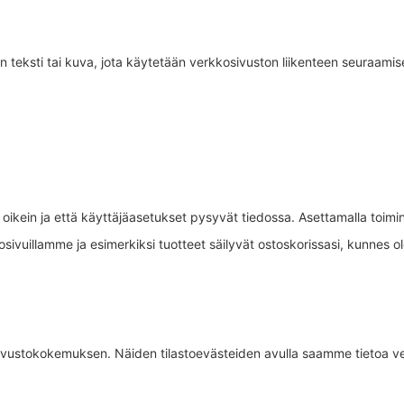
tön teksti tai kuva, jota käytetään verkkosivuston liikenteen seuraamis
t oikein ja että käyttäjäasetukset pysyvät tiedossa. Asettamalla toim
erkkosivuillamme ja esimerkiksi tuotteet säilyvät ostoskorissasi, kun
vustokokemuksen. Näiden tilastoevästeiden avulla saamme tietoa v