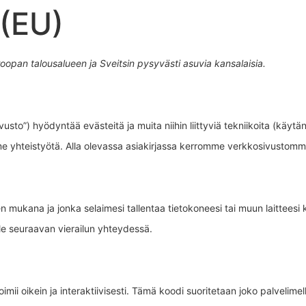
 (EU)
oopan talousalueen ja Sveitsin pysyvästi asuvia kansalaisia.
sto”) hyödyntää evästeitä ja muita niihin liittyviä tekniikoita (käytänn
e yhteistyötä. Alla olevassa asiakirjassa kerromme verkkosivustomm
 mukana ja jonka selaimesi tallentaa tietokoneesi tai muun laitteesi k
le seuraavan vierailun yhteydessä.
i oikein ja interaktiivisesti. Tämä koodi suoritetaan joko palvelimella