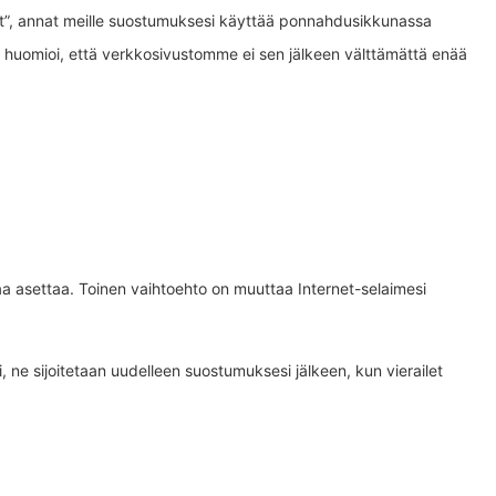
et”, annat meille suostumuksesi käyttää ponnahdusikkunassa
tta huomioi, että verkkosivustomme ei sen jälkeen välttämättä enää
saa asettaa. Toinen vaihtoehto on muuttaa Internet-selaimesi
 ne sijoitetaan uudelleen suostumuksesi jälkeen, kun vierailet